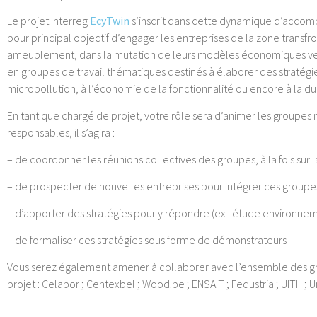
Le projet Interreg
EcyTwin
s’inscrit dans cette dynamique d’accomp
pour principal objectif d’engager les entreprises de la zone transf
ameublement, dans la mutation de leurs modèles économiques vers u
en groupes de travail thématiques destinés à élaborer des stratégies
micropollution, à l’économie de la fonctionnalité ou encore à la dur
En tant que chargé de projet, votre rôle sera d’animer les groupes m
responsables, il s’agira :
– de coordonner les réunions collectives des groupes, à la fois sur 
– de prospecter de nouvelles entreprises pour intégrer ces groupes, 
– d’apporter des stratégies pour y répondre (ex : étude environne
– de formaliser ces stratégies sous forme de démonstrateurs
Vous serez également amener à collaborer avec l’ensemble des grou
projet : Celabor ; Centexbel ; Wood.be ; ENSAIT ; Fedustria ; UITH ; U