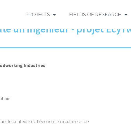
PROJECTS
FIELDS OF RESEARCH
te un ingénieur - projet EcyT
oodworking Industries
ubaix
dans le contexte de l’économie circulaire et de