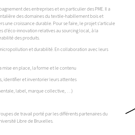
agnement des entreprises et en particulier des PME. Il a
rontalière des domaines du textile-habillement bois et
ne croissance durable. Pour se faire, le projet s’articule
 d’éco-innovation relatives au sourcing local, à la
abilité des produits.
icropollution et durabilité. En collaboration avec leurs
la mise en place, la forme et le contenu
identifier et inventorier leurs attentes
mentale, label, marque collective, …)
pes de travail porté par les différents partenaires du
niversité Libre de Bruxelles.