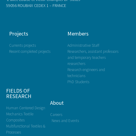
59056 ROUBAIX CEDEX 1 – FRANCE
Projects
Members
Currents projects
Administrative Staff
Recent completed projects
Researchers, assistant professors
and temporary teachers
researchers
Research engineers and
technicians
PhD Students
FIELDS OF
RESEARCH
About
Human Centered Design
Mechanics Textile
Careers
Composites
News and Events
Multifunctional Textiles &
Processes