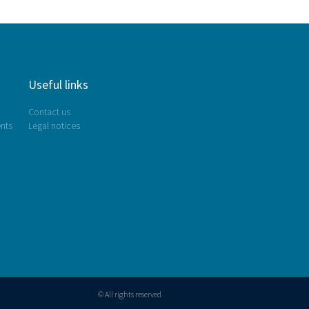
Useful links
Contact us
nts
Legal notices
© All rights reserved