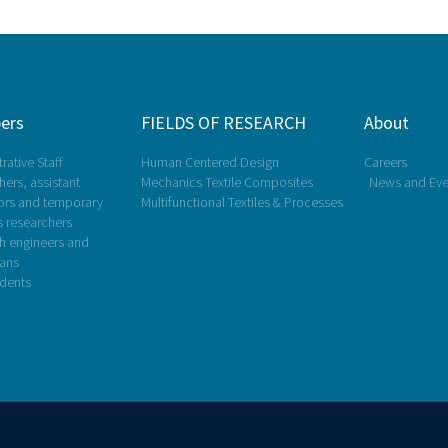
ers
FIELDS OF RESEARCH
About
rative Staff
Human Centered Design
Careers
ers, assistant
Mechanics Textile Composites
News and Eve
ors and temporary
Multifunctional Textiles & Processes
s researchers
h engineers and
ians
dents