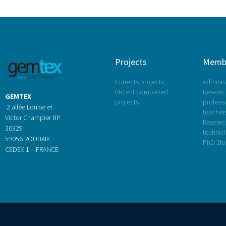
Projects
Memb
Currents projects
Administ
Recent completed
Research
GEMTEX
projects
profess
2 allée Louise et
teacher
Victor Champier BP
Researc
30329
technic
59056 ROUBAIX
PhD Stu
CEDEX 1 – FRANCE