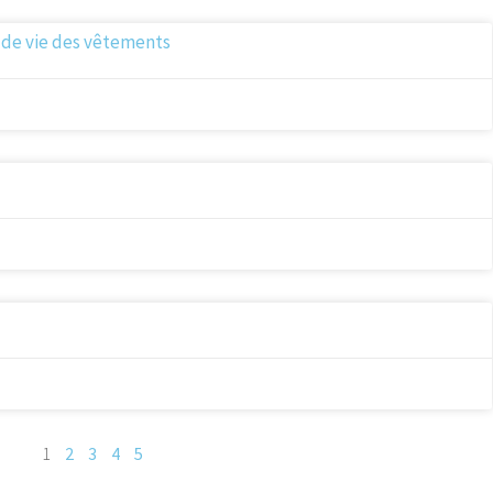
 de vie des vêtements
1
2
3
4
5