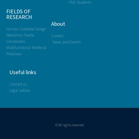
PhD Students
FIELDS OF
RESEARCH
About
Human Centered Design
Mechanics Textile
Careers
Composites
News and Events
Multifunctional Textiles &
Processes
Useful links
Contact us
Legal notices
© All rights reserved