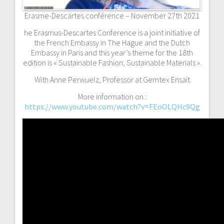
Erasme-Descartes conférence – November 27th 2021
he Erasmus-Descartes Conference is a joint initiative of
the French Embassy in The Hague and the Dutch
Embassy in Paris and this year’s theme for the 18th
edition is « Sustainable Fashion, Sustainable Materials ».
With Anne Perwuelz, Professor at Gemtex Ensait
More information on :
https://www.youtube.com/watch?v=FEoOLQHc9Qg