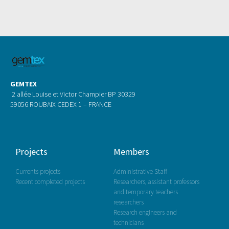
GEMTEX
2 allée Louise et Victor Champier BP 30329
59056 ROUBAIX CEDEX 1 – FRANCE
Projects
Members
Currents projects
Administrative Staff
Recent completed projects
Researchers, assistant professors
and temporary teachers
researchers
Research engineers and
technicians